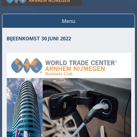
World Trade Center
WTC Arnhem Nijmegen
Menu
Spring
naar
BIJEENKOMST 30 JUNI 2022
inhoud