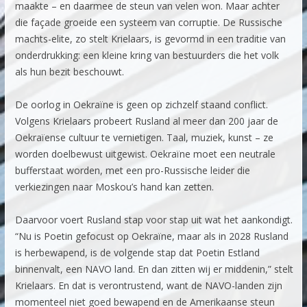
maakte – en daarmee de steun van velen won. Maar achter
die façade groeide een systeem van corruptie. De Russische
machts-elite, zo stelt Krielaars, is gevormd in een traditie van
onderdrukking: een kleine kring van bestuurders die het volk
als hun bezit beschouwt.
De oorlog in Oekraïne is geen op zichzelf staand conflict.
Volgens Krielaars probeert Rusland al meer dan 200 jaar de
Oekraïense cultuur te vernietigen. Taal, muziek, kunst – ze
worden doelbewust uitgewist. Oekraïne moet een neutrale
bufferstaat worden, met een pro-Russische leider die
verkiezingen naar Moskou’s hand kan zetten.
Daarvoor voert Rusland stap voor stap uit wat het aankondigt.
“Nu is Poetin gefocust op Oekraïne, maar als in 2028 Rusland
is herbewapend, is de volgende stap dat Poetin Estland
binnenvalt, een NAVO land. En dan zitten wij er middenin,” stelt
Krielaars. En dat is verontrustend, want de NAVO-landen zijn
momenteel niet goed bewapend en de Amerikaanse steun