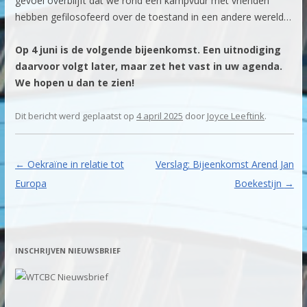
gevoel overblijft dat we rond een kampvuur met vrienden
hebben gefilosofeerd over de toestand in een andere wereld…
Op 4 juni is de volgende bijeenkomst. Een uitnodiging
daarvoor volgt later, maar zet het vast in uw agenda.
We hopen u dan te zien!
Dit bericht werd geplaatst op
4 april 2025
door
Joyce Leeftink
.
Berichtnavigatie
←
Oekraïne in relatie tot
Verslag: Bijeenkomst Arend Jan
Europa
Boekestijn
→
INSCHRIJVEN NIEUWSBRIEF