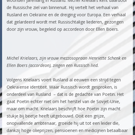
woonden jarenlang in Rusland. Michel Krielaars kent daardoor
de Russische ziel van binnenuit. Hij vertelt het verhaal van
Rusland en Oekraïne en de dreiging voor Europa. Een verhaal
dat gelardeerd wordt met Russischtalige liederen, gezongen
door zijn vrouw, begeleid op accordeon door Ellen Boers.
Michel Krielaars, zijn vrouw mezzosopraan Henriette Schenk en
Ellen Boers (accordeon), zingen een Russisch lied.
Volgens Krielaars voert Rusland al eeuwen een strijd tegen
Oekraïense identiteit. Waar Russisch wordt gesproken, is
onderdeel van Rusland – dat is de gedachte van Poetin. Het
gaat Poetin echter niet om het herstel van de Sovjet-Unie,
maar om macht. Krielaars beschrijft hoe Poetin zijn macht
stukje bij beetje heeft uitgebouwd. Ooit een grijze,
onopvallende ambtenaar, groeide hij uit tot een leider die,
dankzij hoge olieprijzen, pensioenen en medicijnen betaalbaar