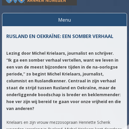
World Trade Center
WTC Arnhem Nijmegen
Menu
Spring
naar
RUSLAND EN OEKRAÏNE: EEN SOMBER VERHAAL
inhoud
Lezing door Michel Krielaars, journalist en schrijver.
“Ik ga een somber verhaal vertellen, want we leven in
een van de meest bijzondere tijden in de na-oorlogse
periode,” zo begint Michel Krielaars, journalist,
columnist en Ruslandkenner. Centraal in zijn verhaal
staat de strijd tussen Rusland en Oekraïne, maar de
onderliggende boodschap is breder en beklemmender:
hoe ver zijn wij bereid te gaan voor onze vrijheid en die
van anderen?
Krielaars en zijn vrouw mezzosopraan Henriette Schenk