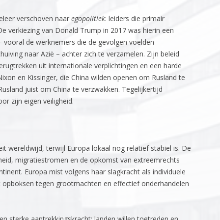
weleer verschoven naar
egopolitiek
: leiders die primair
e verkiezing van Donald Trump in 2017 was hierin een
 – vooral de werknemers die de gevolgen voelden
chuiving naar Azië – achter zich te verzamelen. Zijn beleid
erugtrekken uit internationale verplichtingen en een harde
 Nixon en Kissinger, die China wilden openen om Rusland te
usland juist om China te verzwakken. Tegelijkertijd
r zijn eigen veiligheid.
t wereldwijd, terwijl Europa lokaal nog relatief stabiel is. De
jkheid, migratiestromen en de opkomst van extreemrechts
ntinent. Europa mist volgens haar slagkracht als individuele
het opboksen tegen grootmachten en effectief onderhandelen
en sterke aantrekkingskracht: landen willen toetreden en