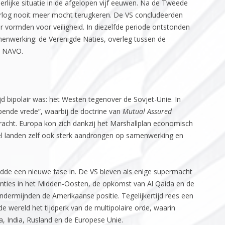
erlijke situatie in de afgelopen vijf eeuwen. Na de Tweede
rlog nooit meer mocht terugkeren. De VS concludeerden
 vormden voor veiligheid. In diezelfde periode ontstonden
enwerking: de Verenigde Naties, overleg tussen de
de NAVO.
jd bipolair was: het Westen tegenover de Sovjet-Unie. In
ende vrede”, waarbij de doctrine van
Mutual Assured
bracht. Europa kon zich dankzij het Marshallplan economisch
eel landen zelf ook sterk aandrongen op samenwerking en
uidde een nieuwe fase in. De VS bleven als enige supermacht
venties in het Midden-Oosten, de opkomst van Al Qaida en de
ondermijnden de Amerikaanse positie. Tegelijkertijd rees een
 wereld het tijdperk van de multipolaire orde, waarin
a, India, Rusland en de Europese Unie.