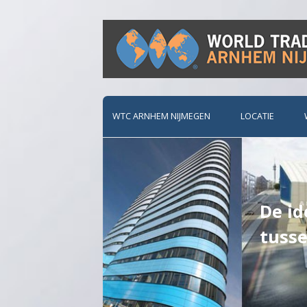
World Trade Center
WTC Arnhem Nijmegen
Spring
naar
WTC ARNHEM NIJMEGEN
LOCATIE
inhoud