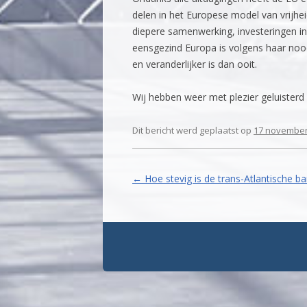
delen in het Europese model van vrijhe
diepere samenwerking, investeringen in
eensgezind Europa is volgens haar noo
en veranderlijker is dan ooit.
Wij hebben weer met plezier geluisterd
Dit bericht werd geplaatst op
17 november
Berichtnavigatie
←
Hoe stevig is de trans-Atlantische b