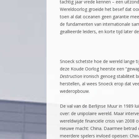
tachtig jaar vrede kennen – een uitzond
Wereldoorlog groeide het besef dat oo
toen al dat oceanen geen garantie meer
de fundamenten van internationale sam
geallieerde leiders, en korte tijd later 
Snoeck schetste hoe de wereld lange ti
deze Koude Oorlog heerste een “gewap
Destruction
ironisch genoeg stabiliteit 
herstellen, al wees Snoeck erop dat v
wederopbouw.
De val van de Berlijnse Muur in 1989 l
over: de unipolaire wereld. Maar inter
wereldwijde financiële crisis van 2008 
nieuwe macht: China. Daarmee betrad de
meerdere spelers invloed opeisen: Chin