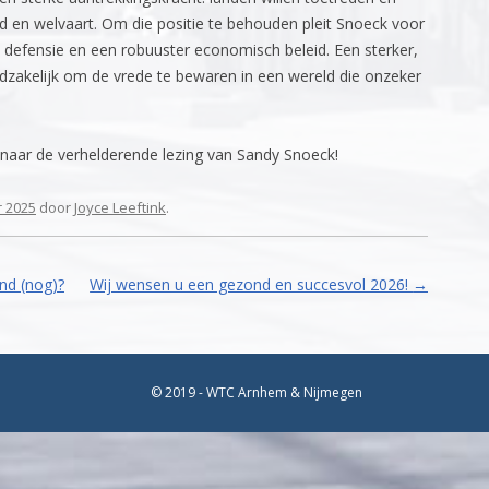
id en welvaart. Om die positie te behouden pleit Snoeck voor
 defensie en een robuuster economisch beleid. Een sterker,
dzakelijk om de vrede te bewaren in een wereld die onzeker
 naar de verhelderende lezing van Sandy Snoeck!
 2025
door
Joyce Leeftink
.
and (nog)?
Wij wensen u een gezond en succesvol 2026!
→
© 2019 - WTC Arnhem & Nijmegen