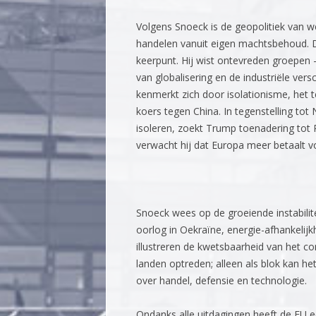
Volgens Snoeck is de geopolitiek van 
handelen vanuit eigen machtsbehoud. D
keerpunt. Hij wist ontevreden groepen
van globalisering en de industriële vers
kenmerkt zich door isolationisme, het t
koers tegen China. In tegenstelling tot
isoleren, zoekt Trump toenadering tot R
verwacht hij dat Europa meer betaalt voo
Snoeck wees op de groeiende instabilitei
oorlog in Oekraïne, energie-afhankeli
illustreren de kwetsbaarheid van het co
landen optreden; alleen als blok kan 
over handel, defensie en technologie.
Ondanks alle uitdagingen heeft de EU e